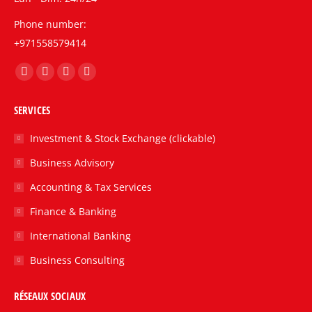
Phone number:
+971558579414
Trouvez nous sur :
La
La
La
La
page
page
page
page
SERVICES
Facebook
Twitter
LinkedIn
Instagram
s'ouvre
s'ouvre
s'ouvre
s'ouvre
Investment & Stock Exchange (clickable)
dans
dans
dans
dans
Business Advisory
une
une
une
une
Accounting & Tax Services
nouvelle
nouvelle
nouvelle
nouvelle
fenêtre
fenêtre
fenêtre
fenêtre
Finance & Banking
International Banking
Business Consulting
RÉSEAUX SOCIAUX