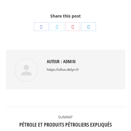
Share this post
Partager
Partager
Partager
Partager
sur
sur
sur
sur
Facebook
Twitter
Pinterest
LinkedIn
AUTEUR :
ADMIN
https://ollux.delyn.fr
NAVIGATION
ARTICLE
SUIVANT
Article
PÉTROLE ET PRODUITS PÉTROLIERS EXPLIQUÉS
suivant